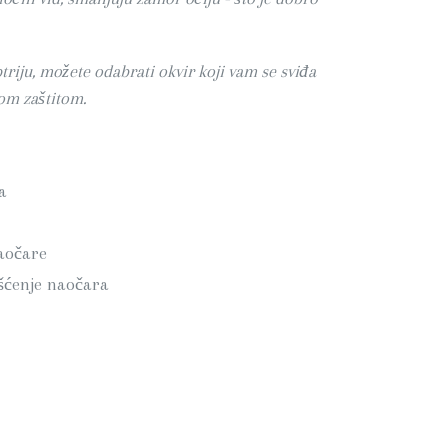
triju, možete odabrati okvir koji vam se sviđa
ćom zaštitom.
a
naočare
išćenje naočara