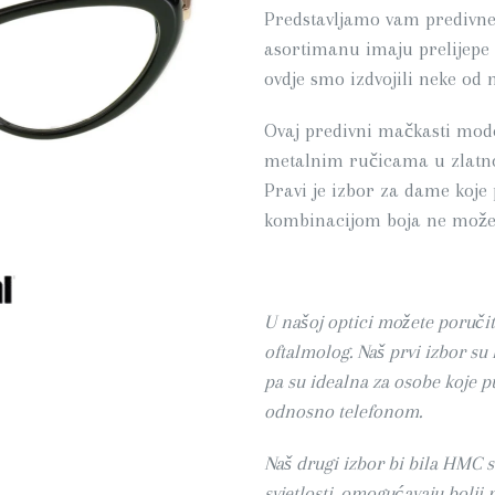
Predstavljamo vam predivne
asortimanu imaju prelijepe 
ovdje smo izdvojili neke od n
Ovaj predivni mačkasti mode
metalnim ručicama u zlatnoj 
Pravi je izbor za dame koje 
kombinacijom boja ne možete
U našoj optici možete poručiti
oftalmolog. Naš prvi izbor su B
pa su idealna za osobe koje
odnosno telefonom.
Naš drugi izbor bi bila HMC st
svjetlosti, omogućavaju bolji 