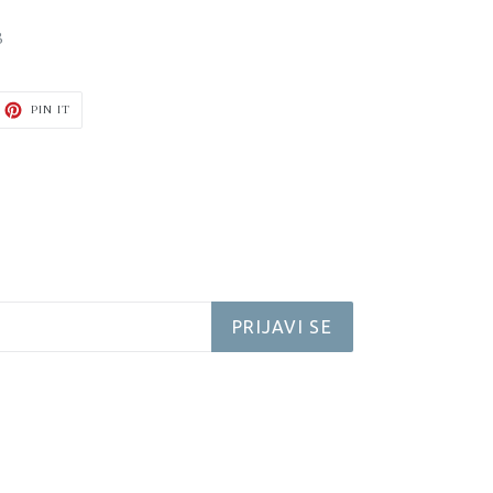
3
JELI
PIN
PIN IT
NA
TTER-
PINTEREST-
U
PRIJAVI SE