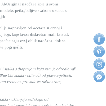
 AbOriginal naočare koje u svom
modele, prilagodljive svakom ukusu, a
jih.
l je napravljen od acetata u crnoj i
boji, koje krasi diskretan mali kristal.
preferiraju ovaj oblik naočara, dok sa
 pogriješiti.
 i stakla s dioptrijom koju vam je odredio vaš
lue Cut stakla - štite oči od plave svjetlosti,
 puno vremena provode za računarom,
akla - uklanjaju refleksiju od
noćni vid, smanjuju zamor očiju - što je dobro