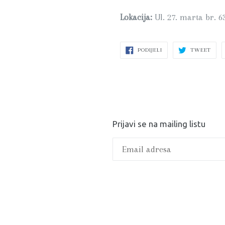
Lokacija:
Ul. 27. marta br. 6
PODIJELI
PODI
PODIJELI
TWEET
NA
NA
FACEBOOK-
TWI
U
U
Prijavi se na mailing listu