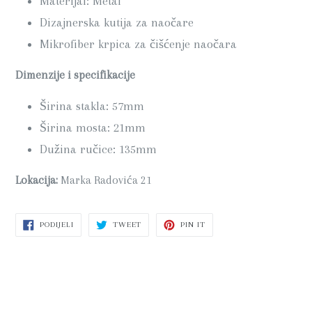
Materijal: Metal
Dizajnerska kutija za naočare
Mikrofiber krpica za čišćenje naočara
Dimenzije i specifikacije
Širina stakla: 57mm
Širina mosta: 21mm
Dužina ručice: 135mm
Lokacija:
Marka Radovića 21
PODIJELI
PODIJELI
PIN
PODIJELI
TWEET
PIN IT
NA
NA
NA
FACEBOOK-
TWITTER-
PINTEREST-
U
U
U