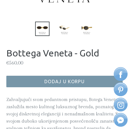
Bottega Veneta - Gold
Regularna
€560.00
cijena
DODAJ U KORPU
Zahvaljujući svom pedantnom pristupu, Botega Veneta je
zaslužila mesto kultnog luksuznog brenda, poznatog po
svojoj diskretnoj eleganciji i nenadmašnom kvalitetu. Sa
svojom duboko ukorijenjenom posvećenošću zanatstvu i
stalnom težnjom ka savršenstvu, brend nastavlja da