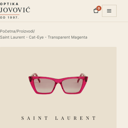
Preskoči na sadržaj
OPTIKA
JOVOVIĆ
0
proizvod
Otvori m
OD 1997.
Početna
/
Proizvodi
/
Saint Laurent - Cat-Eye - Transparent Magenta