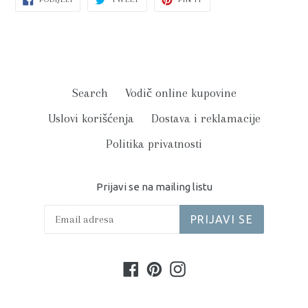
NA
NA
NA
FACEBOOK-
TWITTER-
PINTEREST-
U
U
U
Search
Vodič online kupovine
Uslovi korišćenja
Dostava i reklamacije
Politika privatnosti
Prijavi se na mailing listu
PRIJAVI SE
Facebook
Pinterest
Instagram