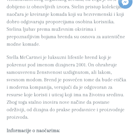
dobijeno iz obnovljivih izvora. Stelin pristup kolekcijama
naočara je kreiranje komada koji su bezvremenski i koji
dobro odgovaraju proporcijama osobina korisnika.
Stelina ljubav prema muževnim okvirima i
prepoznatljivim bojama brenda su osnova za autentične
modne komade.
Stella McCartnei je luksuzni lifestile brend koji je
pokrenut pod imenom dizajnera 2001. On ohrabruje
samouverenu ženstvenost uzdignutom, ali lakom,
svesnom modom. Brend je posvećen tome da bude etička
i moderna kompanija, verujući da je odgovoran za
resurse koje koristi i uticaj koji ima na životnu sredinu.
Zbog toga stalno inovira nove načine da postane
održiviji, od dizajna do prakse prodavnice i proizvodnje
proizvoda.
Informacije o naočarima: