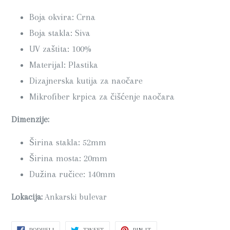
Boja okvira: Crna
Boja stakla: Siva
UV zaštita: 100%
Materijal: Plastika
Dizajnerska kutija za naočare
Mikrofiber krpica za čišćenje naočara
Dimenzije:
Širina stakla: 52mm
Širina mosta: 20mm
Dužina ručice: 140mm
Lokacija:
Ankarski bulevar
PODIJELI
PODIJELI
PIN
PODIJELI
TWEET
PIN IT