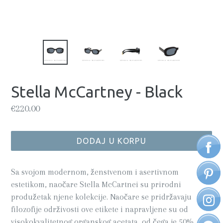
Stella McCartney - Black
Regularna
€220.00
cijena
DODAJ U KORPU
Sa svojom modernom, ženstvenom i asertivnom
estetikom, naočare Stella McCartnei su prirodni
produžetak njene kolekcije. Naočare se pridržavaju
filozofije održivosti ove etikete i napravljene su od
visokokvalitetnog organskog acetata, od čega je 50%