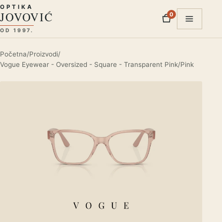
Preskoči na sadržaj
OPTIKA
JOVOVIĆ
0
proizvod
Otvori m
OD 1997.
Početna
/
Proizvodi
/
Vogue Eyewear - Oversized - Square - Transparent Pink/Pink