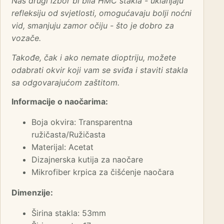
Naš drugi izbor bi bila HMC stakla - uklanjaju
refleksiju od svjetlosti, omogućavaju bolji noćni
vid, smanjuju zamor očiju - što je dobro za
vozače.
Takođe, čak i ako nemate dioptriju, možete
odabrati okvir koji vam se sviđa i staviti stakla
sa odgovarajućom zaštitom.
Informacije o naočarima:
Boja okvira: Transparentna
ružičasta/Ružičasta
Materijal: Acetat
Dizajnerska kutija za naočare
Mikrofiber krpica za čišćenje naočara
Dimenzije:
Širina stakla: 53mm