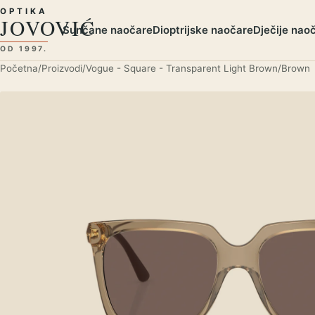
Preskoči na sadržaj
OPTIKA
JOVOVIĆ
Sunčane naočare
Dioptrijske naočare
Dječije nao
OD 1997.
Početna
/
Proizvodi
/
Vogue - Square - Transparent Light Brown/Brown