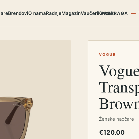
čare
Brendovi
O nama
Radnje
Magazin
Vaučeri
Kontakt
PRETRAGA
VOGUE
Vogue
Trans
Brow
Ženske naočare
€120.00