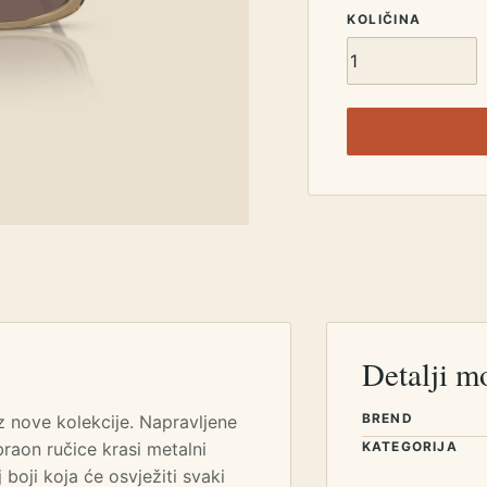
KOLIČINA
Detalji m
 nove kolekcije. Napravljene
BREND
braon ručice krasi metalni
KATEGORIJA
j boji koja će osvježiti svaki